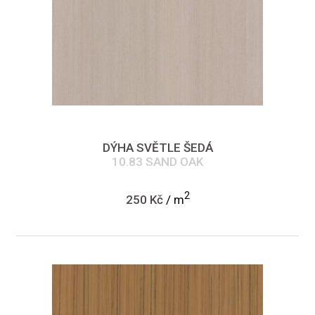
DÝHA SVĚTLE ŠEDÁ
10.83 SAND OAK
2
250 Kč
/ m