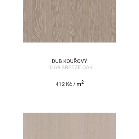
DUB KOUŘOVÝ
10.69 BREEZE OAK
2
412 Kč
/ m