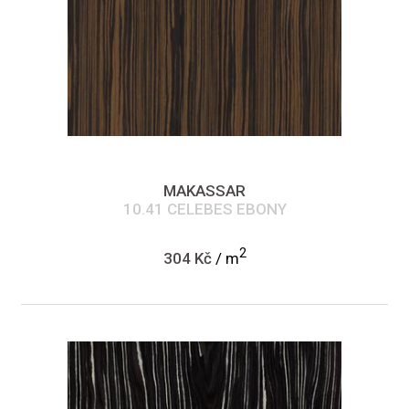
MAKASSAR
10.41 CELEBES EBONY
2
304 Kč
/ m