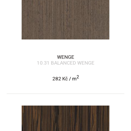
WENGE
10.31 BALANCED WENGE
2
282 Kč
/ m