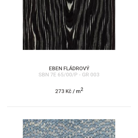
EBEN FLÁDROVÝ
SBN 7E 65/00/P - GR 003
2
273 Kč
/ m