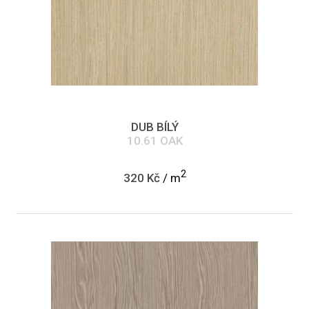
DUB BÍLÝ
10.61 OAK
2
320 Kč
/ m