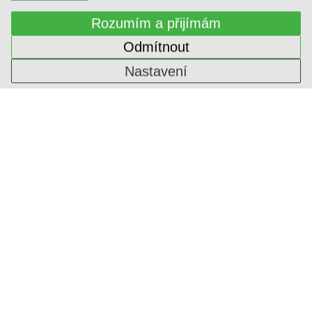
Rozumím a přijímám
Odmítnout
Nastavení
SVĚTLÁ DEKORATIVNÍ
1-ININ-318