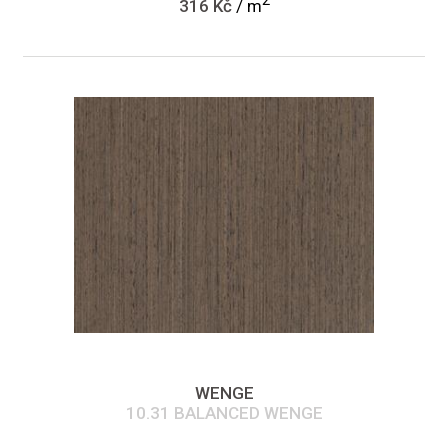
316 Kč
/ m
WENGE
10.31 BALANCED WENGE