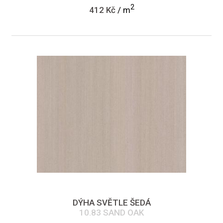
2
412 Kč
/ m
DÝHA SVĚTLE ŠEDÁ
10.83 SAND OAK