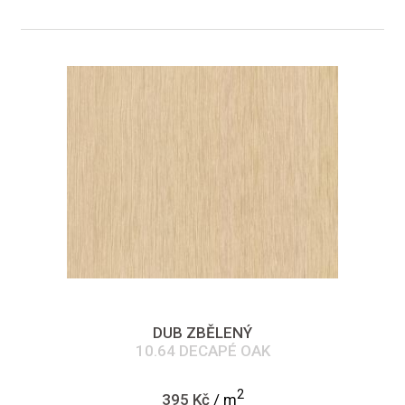
DUB ZBĚLENÝ
10.64 DECAPÉ OAK
2
395 Kč
/ m