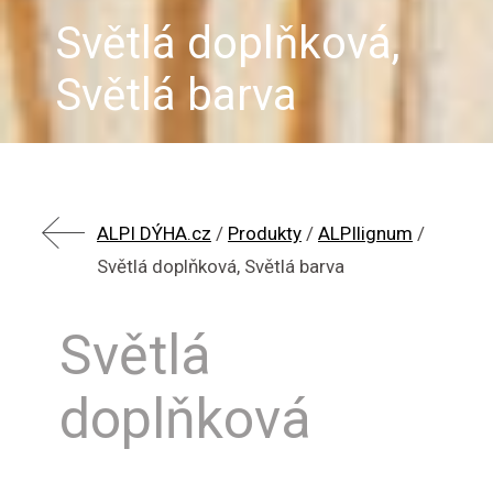
Světlá doplňková,
Světlá barva
ALPI DÝHA.cz
/
Produkty
/
ALPIlignum
/
Světlá doplňková, Světlá barva
Světlá
doplňková