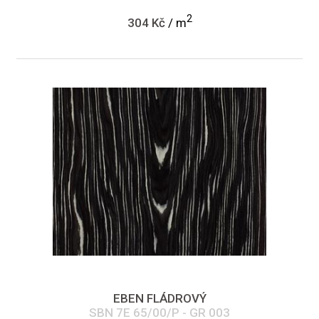
2
304 Kč
/ m
EBEN FLÁDROVÝ
SBN 7E 65/00/P - GR 003