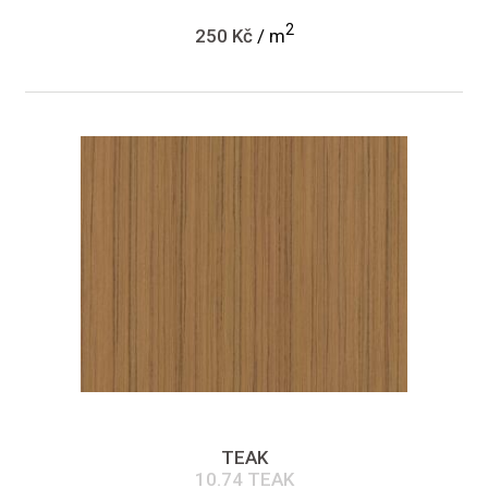
2
250 Kč
/ m
TEAK
10.74 TEAK