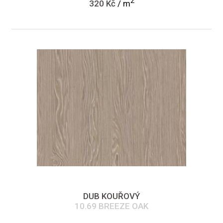
2
320 Kč
/ m
DUB KOUŘOVÝ
10.69 BREEZE OAK