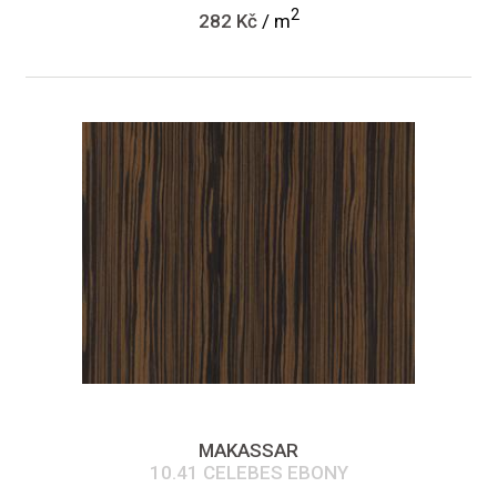
2
282 Kč
/ m
MAKASSAR
10.41 CELEBES EBONY