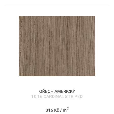
OŘECH AMERICKÝ
10.16 CARDINAL STRIPED
2
316 Kč
/ m