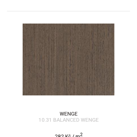
WENGE
10.31 BALANCED WENGE
2
282 Kč
/ m