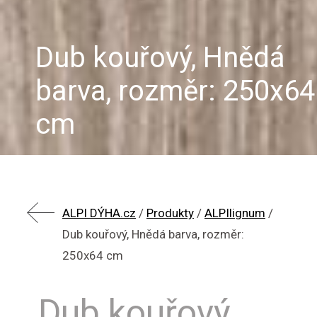
Dub kouřový, Hnědá
barva, rozměr: 250x64
cm
ALPI DÝHA.cz
/
Produkty
/
ALPIlignum
/
Dub kouřový, Hnědá barva, rozměr:
250x64 cm
Dub kouřový