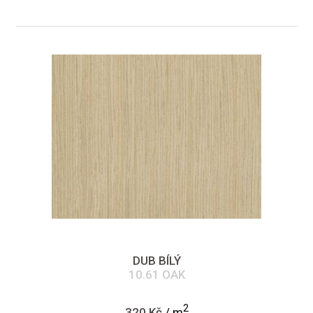
DUB BÍLÝ
10.61 OAK
2
320 Kč
/ m