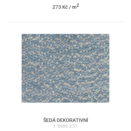
2
273 Kč
/ m
ŠEDÁ DEKORATIVNÍ
1-ININ-231