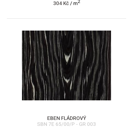
2
304 Kč
/ m
EBEN FLÁDROVÝ
SBN 7E 65/00/P - GR 003