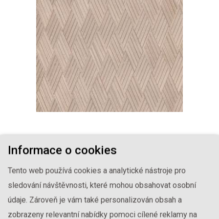
SVĚTLÁ DEKORATIVNÍ
Informace o cookies
1-ININ-318
Tento web používá cookies a analytické nástroje pro
sledování návštěvnosti, které mohou obsahovat osobní
údaje. Zároveň je vám také personalizován obsah a
zobrazeny relevantní nabídky pomoci cílené reklamy na