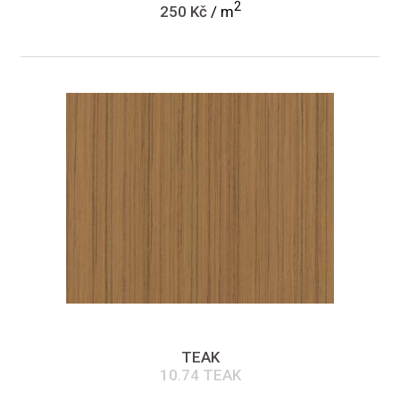
2
250 Kč
/ m
TEAK
10.74 TEAK