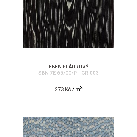
EBEN FLÁDROVÝ
SBN 7E 65/00/P - GR 003
2
273 Kč
/ m