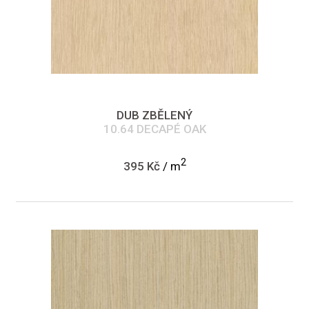
DUB ZBĚLENÝ
10.64 DECAPÉ OAK
2
395 Kč
/ m