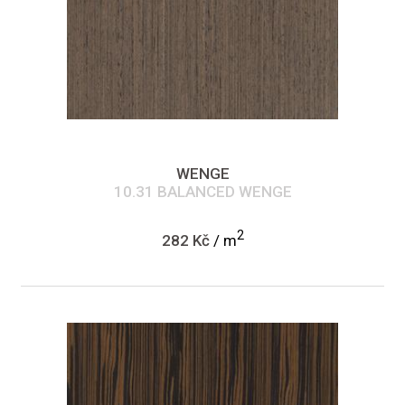
WENGE
10.31 BALANCED WENGE
2
282 Kč
/ m