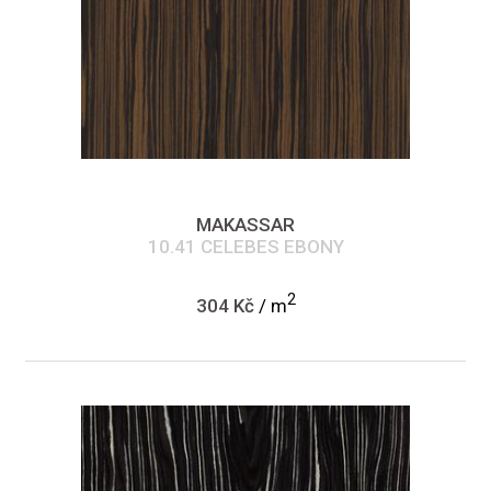
MAKASSAR
10.41 CELEBES EBONY
2
304 Kč
/ m