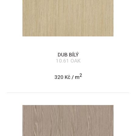
DUB BÍLÝ
10.61 OAK
2
320 Kč
/ m