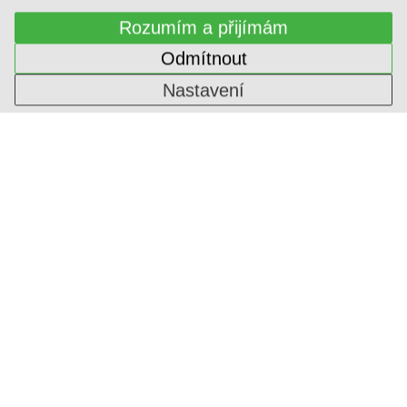
Rozumím a přijímám
Odmítnout
Nastavení
SVĚTLÁ DEKORATIVNÍ
1-ININ-318