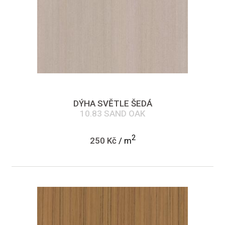
DÝHA SVĚTLE ŠEDÁ
10.83 SAND OAK
2
250 Kč
/ m