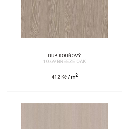
DUB KOUŘOVÝ
10.69 BREEZE OAK
2
412 Kč
/ m