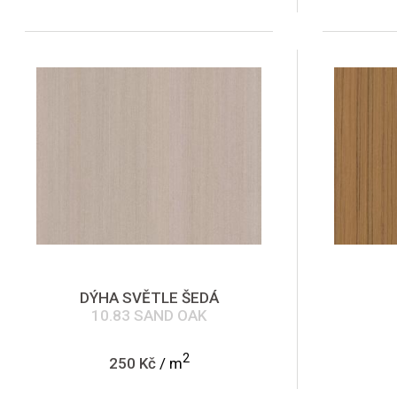
DÝHA SVĚTLE ŠEDÁ
10.83 SAND OAK
2
250 Kč
/ m