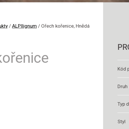
ukty
/
ALPIlignum
/
Ořech kořenice, Hnědá
PR
kořenice
Kód 
Druh
Typ 
Styl