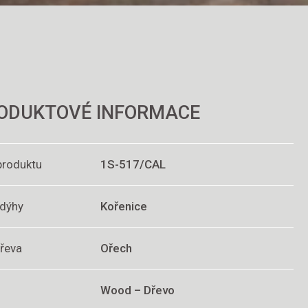
ODUKTOVÉ INFORMACE
produktu
1S-517/CAL
 dýhy
Kořenice
dřeva
Ořech
Wood – Dřevo