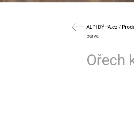
ALPI DÝHA.cz
/
Prod
barva
Ořech 