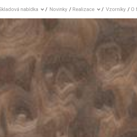
Skladová nabídka
Novinky
Realizace
Vzorníky
O 