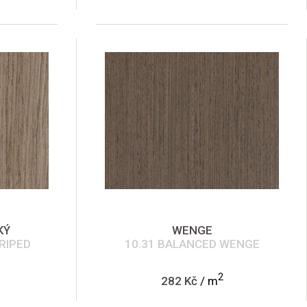
KÝ
WENGE
RIPED
10.31 BALANCED WENGE
2
282 Kč
/ m