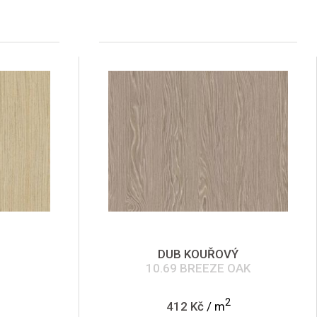
DUB KOUŘOVÝ
10.69 BREEZE OAK
2
412 Kč
/ m