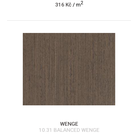
2
316 Kč
/ m
WENGE
10.31 BALANCED WENGE