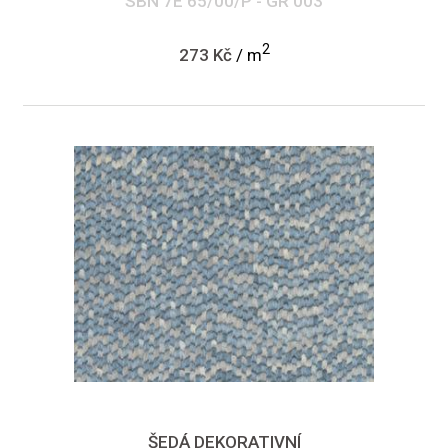
SBN 7E 65/00/P - GR 003
2
273 Kč
/ m
ŠEDÁ DEKORATIVNÍ