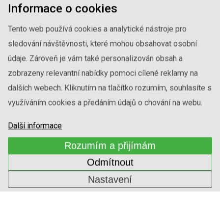
Informace o cookies
Tento web používá cookies a analytické nástroje pro
sledování návštěvnosti, které mohou obsahovat osobní
údaje. Zároveň je vám také personalizován obsah a
zobrazeny relevantní nabídky pomoci cílené reklamy na
dalších webech. Kliknutím na tlačítko rozumím, souhlasíte s
využíváním cookies a předáním údajů o chování na webu.
Další informace
Rozumím a přijímám
SVĚTLÁ DEKORATIVNÍ
Odmítnout
1-ININ-318
Nastavení