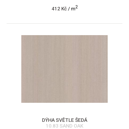
2
412 Kč
/ m
DÝHA SVĚTLE ŠEDÁ
10.83 SAND OAK