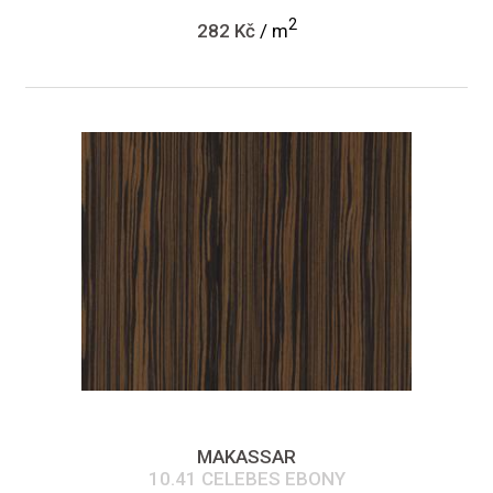
2
282 Kč
/ m
MAKASSAR
10.41 CELEBES EBONY