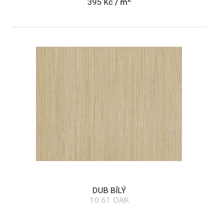
395 Kč
/ m
DUB BÍLÝ
10.61 OAK