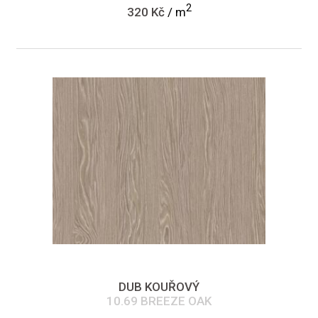
2
320 Kč
/ m
DUB KOUŘOVÝ
10.69 BREEZE OAK