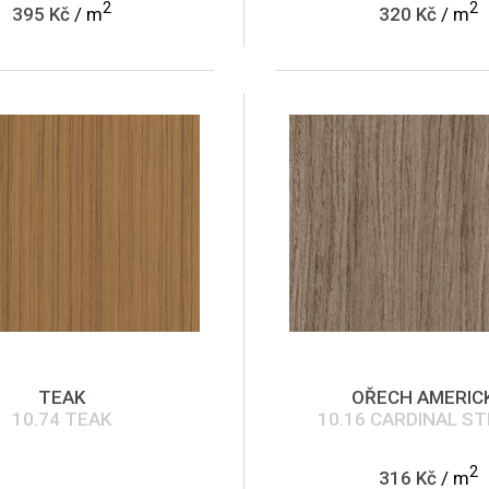
2
2
395 Kč
/ m
320 Kč
/ m
TEAK
OŘECH AMERIC
10.74 TEAK
10.16 CARDINAL ST
2
316 Kč
/ m