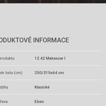
ODUKTOVÉ INFORMACE
produktu
12.42 Makassar I
ěr listu (cm)
250/315x64 cm
 dýhy
Klasické
dřeva
Eben