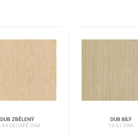
DUB ZBĚLENÝ
DUB BÍLÝ
0.64 DECAPÉ OAK
10.61 OAK