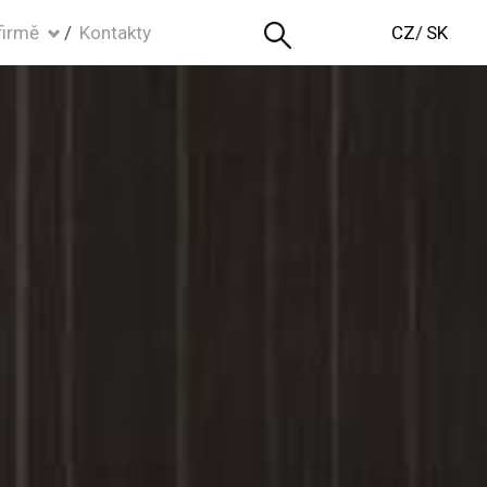
firmě
Kontakty
CZ
SK