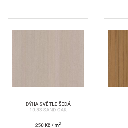
DÝHA SVĚTLE ŠEDÁ
10.83 SAND OAK
2
250 Kč
/ m