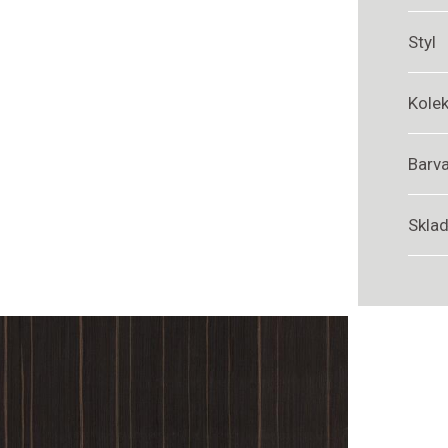
Styl
Kole
Barv
Sklad