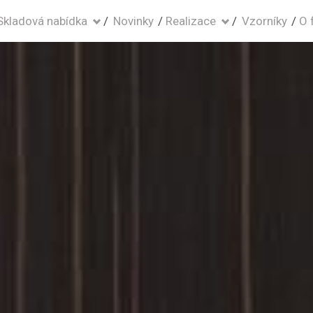
Skladová nabídka
Novinky
Realizace
Vzorníky
O 