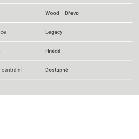
Wood – Dřevo
kce
Legacy
a
Hnědá
 centrální
Dostupné