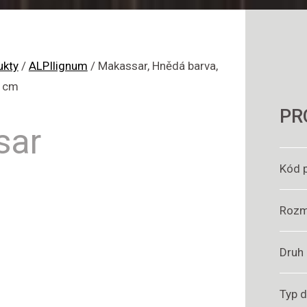
ukty
/
ALPIlignum
/
Makassar, Hnědá barva,
4 cm
PR
sar
Kód 
Rozm
Druh
Typ 