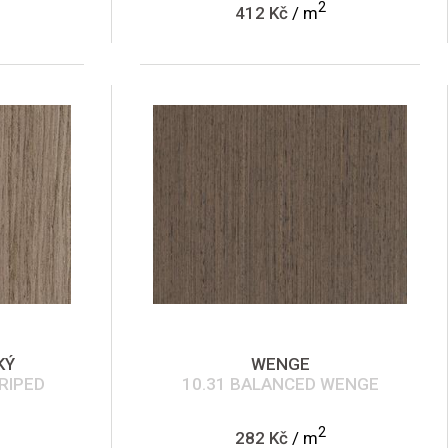
2
412 Kč
/ m
KÝ
WENGE
RIPED
10.31 BALANCED WENGE
2
282 Kč
/ m