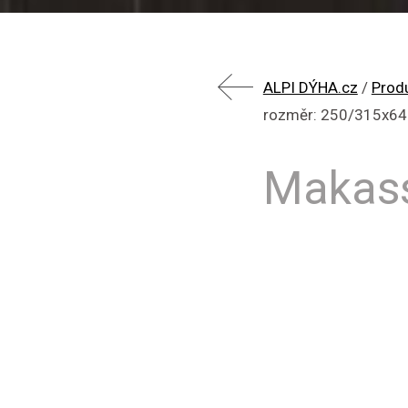
ALPI DÝHA.cz
/
Prod
rozměr: 250/315x6
Makas