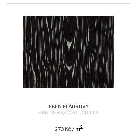
EBEN FLÁDROVÝ
SBN 7E 65/00/P - GR 003
2
273 Kč
/ m