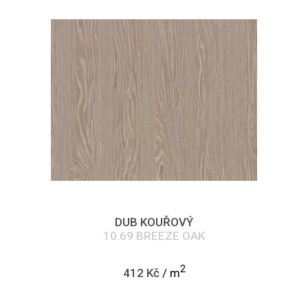
DUB KOUŘOVÝ
10.69 BREEZE OAK
2
412 Kč
/ m