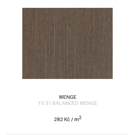
WENGE
10.31 BALANCED WENGE
2
282 Kč
/ m