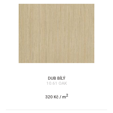
DUB BÍLÝ
10.61 OAK
2
320 Kč
/ m