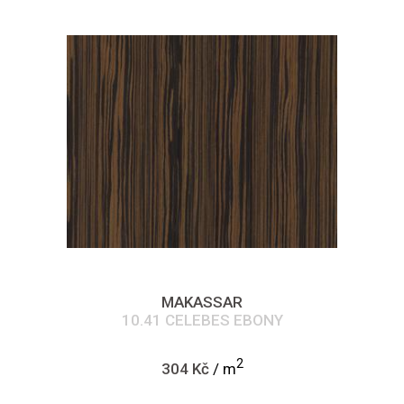
MAKASSAR
10.41 CELEBES EBONY
2
304 Kč
/ m