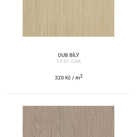
DUB BÍLÝ
10.61 OAK
2
320 Kč
/ m