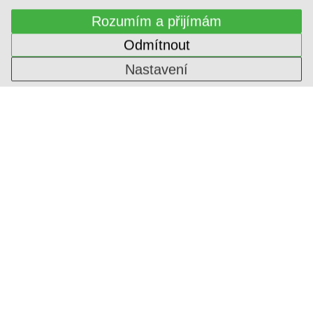
Rozumím a přijímám
Odmítnout
Nastavení
SVĚTLÁ DEKORATIVNÍ
1-ININ-318