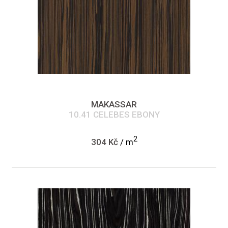
MAKASSAR
10.41 CELEBES EBONY
2
304 Kč
/ m