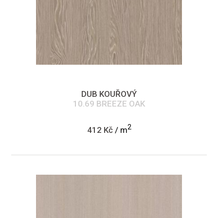
DUB KOUŘOVÝ
10.69 BREEZE OAK
2
412 Kč
/ m