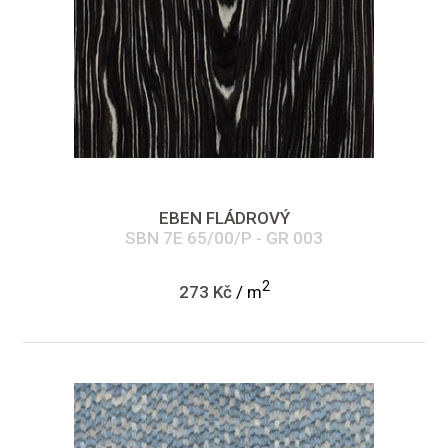
EBEN FLÁDROVÝ
SBN 7E 65/00/P - GR 003
2
273 Kč
/ m