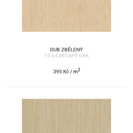
DUB ZBĚLENÝ
10.64 DECAPÉ OAK
2
395 Kč
/ m