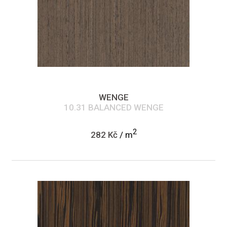
WENGE
10.31 BALANCED WENGE
2
282 Kč
/ m