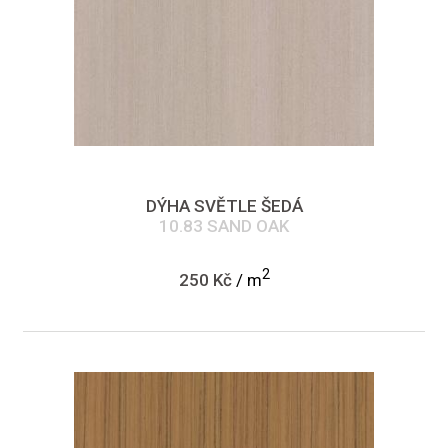
DÝHA SVĚTLE ŠEDÁ
10.83 SAND OAK
2
250 Kč
/ m