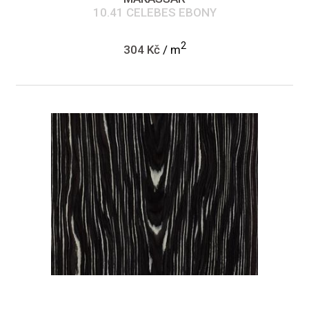
10.41 CELEBES EBONY
2
304 Kč
/ m