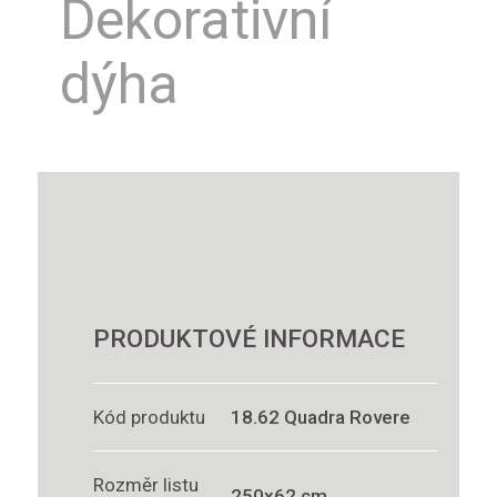
Dekorativní
dýha
PRODUKTOVÉ INFORMACE
Kód produktu
18.62 Quadra Rovere
Rozměr listu
250x62 cm