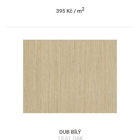
2
395 Kč
/ m
DUB BÍLÝ
10.61 OAK