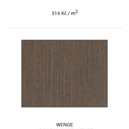
2
316 Kč
/ m
WENGE