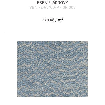
EBEN FLÁDROVÝ
SBN 7E 65/00/P - GR 003
2
273 Kč
/ m