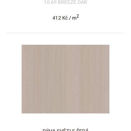
10.69 BREEZE OAK
2
412 Kč
/ m
DÝHA SVĚTLE ŠEDÁ