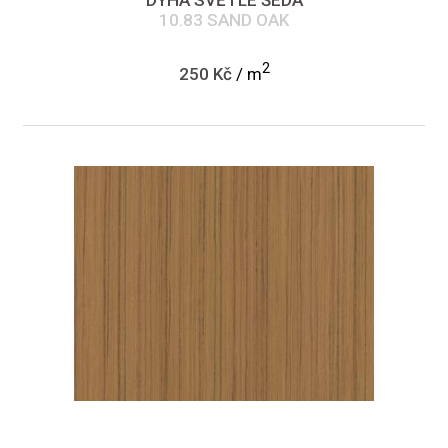
10.83 SAND OAK
2
250 Kč
/ m