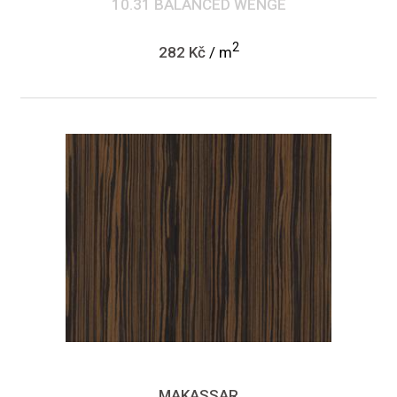
10.31 BALANCED WENGE
2
282 Kč
/ m
MAKASSAR