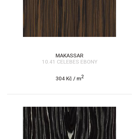
MAKASSAR
10.41 CELEBES EBONY
2
304 Kč
/ m