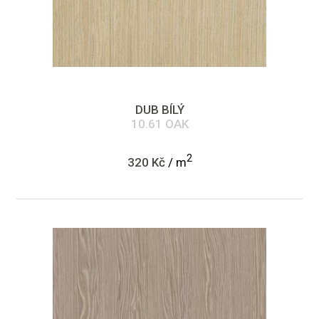
DUB BÍLÝ
10.61 OAK
2
320 Kč
/ m