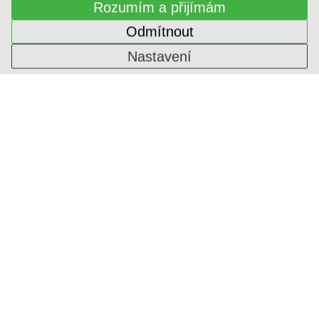
Rozumím a přijímám
Odmítnout
Nastavení
SVĚTLÁ DEKORATIVNÍ
1-ININ-318