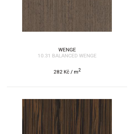
WENGE
10.31 BALANCED WENGE
2
282 Kč
/ m