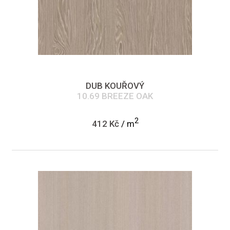
DUB KOUŘOVÝ
10.69 BREEZE OAK
2
412 Kč
/ m