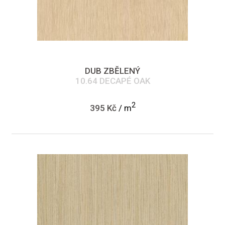
DUB ZBĚLENÝ
10.64 DECAPÉ OAK
2
395 Kč
/ m