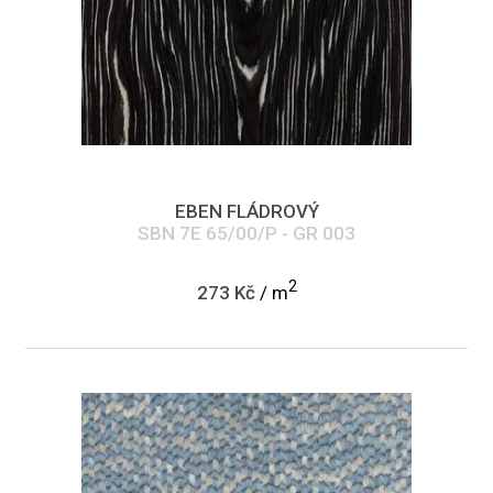
EBEN FLÁDROVÝ
SBN 7E 65/00/P - GR 003
2
273 Kč
/ m