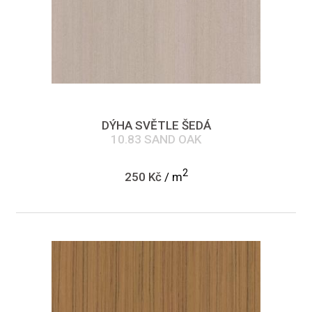
DÝHA SVĚTLE ŠEDÁ
10.83 SAND OAK
2
250 Kč
/ m