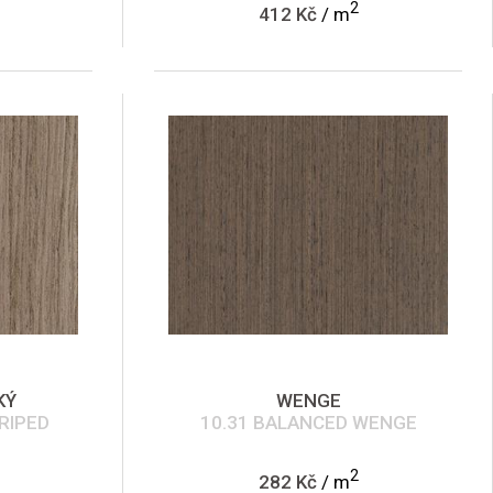
2
412 Kč
/ m
KÝ
WENGE
RIPED
10.31 BALANCED WENGE
2
282 Kč
/ m