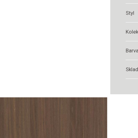
Styl
Kole
Barv
Sklad