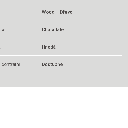
Wood – Dřevo
kce
Chocolate
a
Hnědá
 centrální
Dostupné