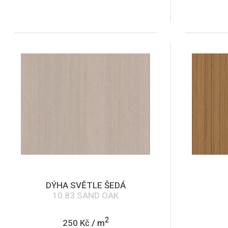
DÝHA SVĚTLE ŠEDÁ
10.83 SAND OAK
2
250 Kč
/ m