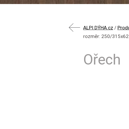
ALPI DÝHA.cz
/
Prod
rozměr: 250/315x6
Ořech