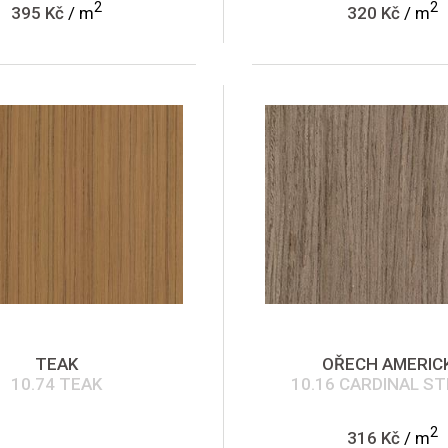
2
2
395 Kč
/ m
320 Kč
/ m
TEAK
OŘECH AMERIC
10.74 TEAK
10.16 CARDINAL ST
2
316 Kč
/ m