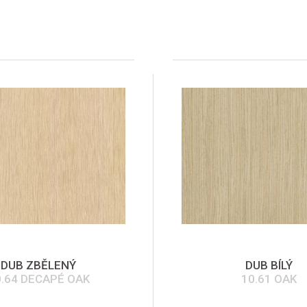
DUB ZBĚLENÝ
DUB BÍLÝ
0.64 DECAPÉ OAK
10.61 OAK