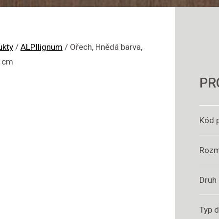
ukty
/
ALPIlignum
/
Ořech, Hnědá barva,
2 cm
PR
Kód 
Rozm
Druh
Typ 