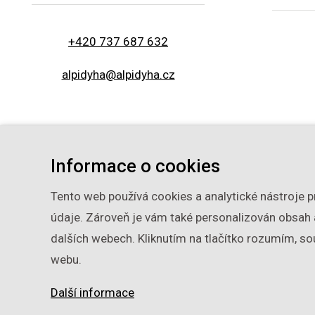
+420 737 687 632
alpidyha@alpidyha.cz
Informace o cookies
Úvod
Produkty
Tento web používá cookies a analytické nástroje 
údaje. Zároveň je vám také personalizován obsah 
Upozorňujeme vás na případné dr
dalších webech. Kliknutím na tlačítko rozumím, so
webu.
Další informace