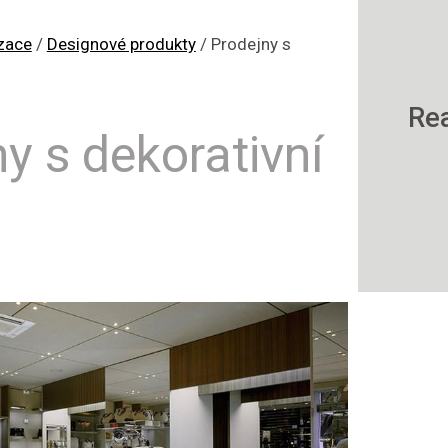
zace
/
Designové produkty
/
Prodejny s
Rea
y s dekorativní