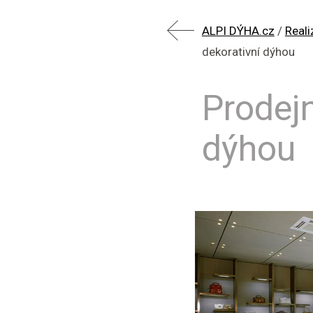
ALPI DÝHA.cz
/
Reali
dekorativní dýhou
Prodejn
dýhou