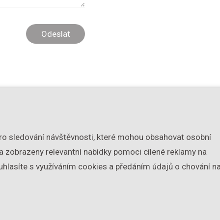
Skladová nabídka
Cookies
Novinky
Realizace
O fir
pro sledování návštěvnosti, které mohou obsahovat osobní
2020 © ALPI DÝHA spol. s r.o. Všechna práva vyhrazena.
a zobrazeny relevantní nabídky pomoci cílené reklamy na
obné odchylky barevnosti dýh Alpi zobrazených na vašem mon
uhlasíte s využíváním cookies a předáním údajů o chování n