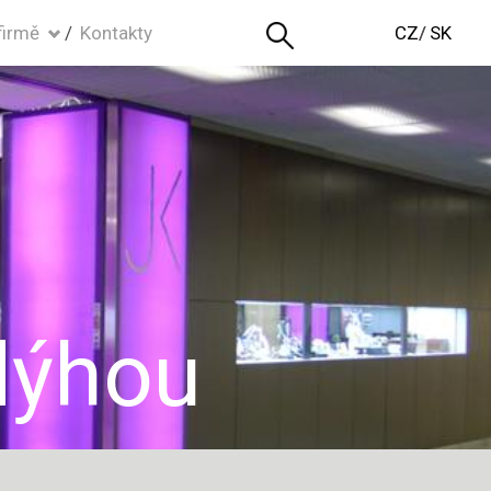
firmě
Kontakty
CZ
SK
 dýhou