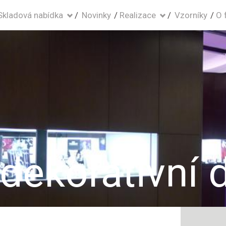
Skladová nabídka
Novinky
Realizace
Vzorníky
O 
 dekorativní