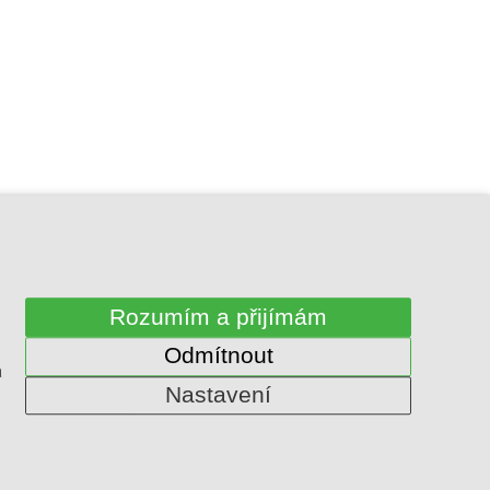
mě
Mapa webu
Rozumím a přijímám
itoru oproti skutečnému odstínu.
Odmítnout
a
Nastavení