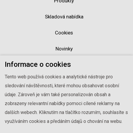
Produkty
Skladová nabídka
Cookies
Novinky
Informace o cookies
Realizace
Tento web používá cookies a analytické nástroje pro
O firmě
sledování návštěvnosti, které mohou obsahovat osobní
údaje. Zároveň je vám také personalizován obsah a
Mapa webu
zobrazeny relevantní nabídky pomoci cílené reklamy na
dalších webech. Kliknutím na tlačítko rozumím, souhlasíte s
2020 © ALPI DÝHA spol. s r.o. Všechna práva vyhrazena.
Upozorňujeme vás na případné drobné odchylky barevnosti
využíváním cookies a předáním údajů o chování na webu.
dýh Alpi zobrazených na vašem monitoru oproti skutečnému
odstínu.