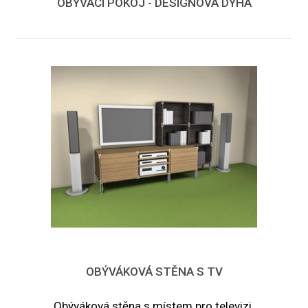
OBÝVACÍ POKOJ - DESIGNOVÁ DÝHA
OBÝVÁKOVÁ STĚNA S TV
Obýváková stěna s místem pro televizi.