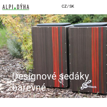
CZ
SK
Designové sedáky
barevné