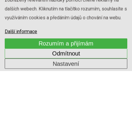
zobrazeny relevantní nabídky pomoci cílené reklamy na
ALPIREADY 18.71F TOUCH
dalších webech. Kliknutím na tlačítko rozumím, souhlasíte s
využíváním cookies a předáním údajů o chování na webu.
Další informace
Rozumím a přijímám
Odmítnout
Nastavení
SOTTSASS GREY
ALPIREADY 18.73F TOUCH